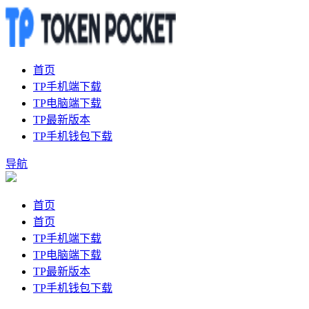
首页
TP手机端下载
TP电脑端下载
TP最新版本
TP手机钱包下载
导航
首页
首页
TP手机端下载
TP电脑端下载
TP最新版本
TP手机钱包下载