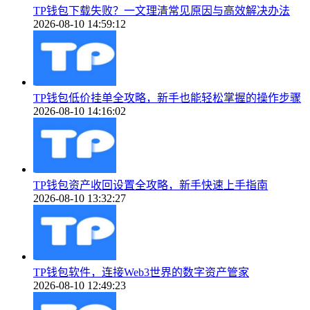
TP钱包下载失败？一文理清常见原因与高效解决办法
2026-08-10 14:59:12
TP钱包低价挂单全攻略，新手也能轻松掌握的操作步骤
2026-08-10 14:16:02
TP钱包资产收回设置全攻略，新手快速上手指南
2026-08-10 13:32:27
TP钱包软件，连接Web3世界的数字资产管家
2026-08-10 12:49:23