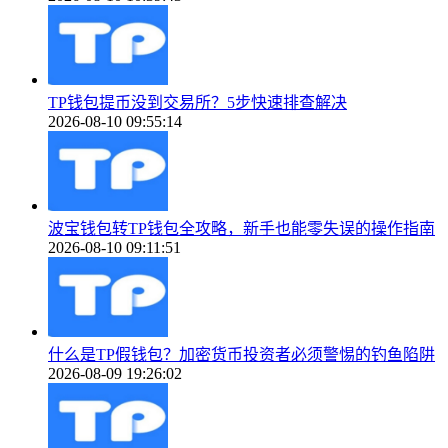
TP钱包提币没到交易所？5步快速排查解决
2026-08-10 09:55:14
波宝钱包转TP钱包全攻略，新手也能零失误的操作指南
2026-08-10 09:11:51
什么是TP假钱包？加密货币投资者必须警惕的钓鱼陷阱
2026-08-09 19:26:02