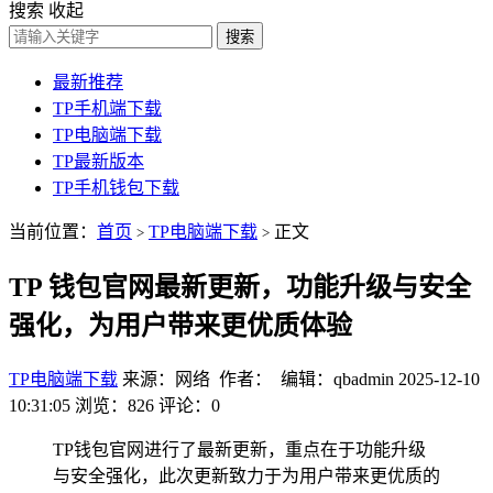
搜索
收起
搜索
最新推荐
TP手机端下载
TP电脑端下载
TP最新版本
TP手机钱包下载
当前位置：
首页
TP电脑端下载
正文
>
>
TP 钱包官网最新更新，功能升级与安全
强化，为用户带来更优质体验
TP电脑端下载
来源：网络 作者： 编辑：qbadmin
2025-12-10
10:31:05
浏览：826
评论：0
TP钱包官网进行了最新更新，重点在于功能升级
与安全强化，此次更新致力于为用户带来更优质的