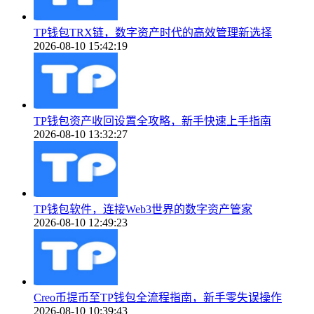
TP钱包TRX链，数字资产时代的高效管理新选择
2026-08-10 15:42:19
TP钱包资产收回设置全攻略，新手快速上手指南
2026-08-10 13:32:27
TP钱包软件，连接Web3世界的数字资产管家
2026-08-10 12:49:23
Creo币提币至TP钱包全流程指南，新手零失误操作
2026-08-10 10:39:43