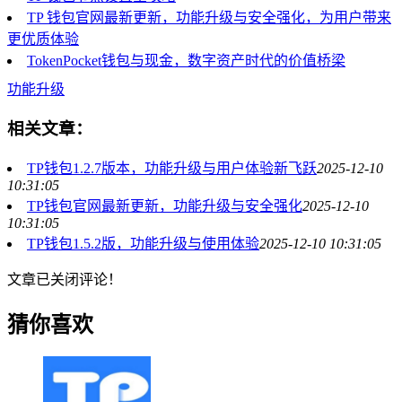
TP 钱包官网最新更新，功能升级与安全强化，为用户带来
更优质体验
TokenPocket钱包与现金，数字资产时代的价值桥梁
功能升级
相关文章：
TP钱包1.2.7版本，功能升级与用户体验新飞跃
2025-12-10
10:31:05
TP钱包官网最新更新，功能升级与安全强化
2025-12-10
10:31:05
TP钱包1.5.2版，功能升级与使用体验
2025-12-10 10:31:05
文章已关闭评论！
猜你喜欢