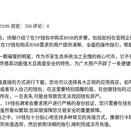
23:09
浏览：350
评论：0
开始，详细介绍了在TP钱包中购买BNB的步骤，包括如何在官网
有在TP钱包购买BNB需求的用户提供清晰、全面的操作指引，
如一颗璀璨的明星，作为币安生态系统当之无愧的核心代币，它不
资伙伴，凭借其功能强大且高度安全的特性，为广大用户开辟了一条便
直接的方式进行下载；您也可以选择各大正规的应用商店，如苹果A
或者导入自己的钱包，在这里要特别提醒的是，在创建钱包的过
所在，一旦丢失,可能会导致您无法找回钱包资产。
，TP钱包通常会要求用户进行严格的身份验证，您只需要在钱
虽然看似繁琐,但却是保障您交易安全的重要屏障。
钱包之中，TP钱包十分贴心地支持多种常见的充值方式，像银行
到充值选项，然后依照详细的指引,顺利完成法币充值。