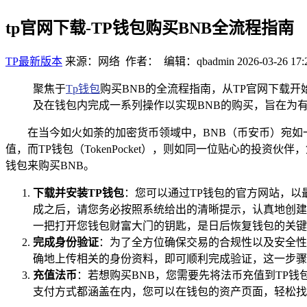
tp官网下载-TP钱包购买BNB全流程指南
TP最新版本
来源：网络 作者： 编辑：qbadmin
2026-03-26 17:
聚焦于
Tp钱包
购买BNB的全流程指南，从TP官网下载
及在钱包内完成一系列操作以实现BNB的购买，旨在为
在当今如火如荼的加密货币领域中，BNB（币安币）宛
值，而TP钱包（TokenPocket），则如同一位贴心的投
钱包来购买BNB。
下载并安装TP钱包
：您可以通过TP钱包的官方网站，以最
成之后，请您务必按照系统给出的清晰提示，认真地创建
一把打开您钱包财富大门的钥匙，是日后恢复钱包的关键
完成身份验证
：为了全方位确保交易的合规性以及安全性
确地上传相关的身份资料，即可顺利完成验证，这一步骤
充值法币
：若想购买BNB，您需要先将法币充值到TP
支付方式都涵盖在内，您可以在钱包的资产页面，轻松找