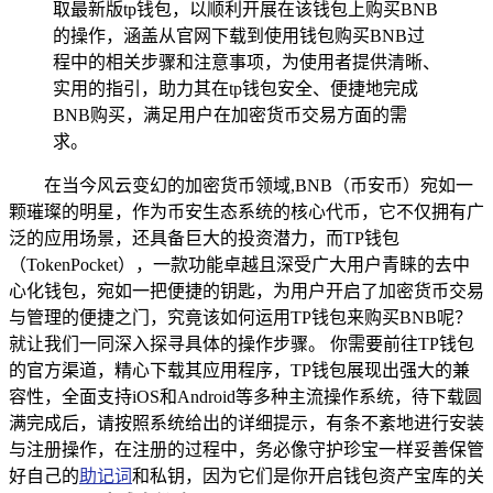
取最新版tp钱包，以顺利开展在该钱包上购买BNB
的操作，涵盖从官网下载到使用钱包购买BNB过
程中的相关步骤和注意事项，为使用者提供清晰、
实用的指引，助力其在tp钱包安全、便捷地完成
BNB购买，满足用户在加密货币交易方面的需
求。
在当今风云变幻的加密货币领域,BNB（币安币）宛如一
颗璀璨的明星，作为币安生态系统的核心代币，它不仅拥有广
泛的应用场景，还具备巨大的投资潜力，而TP钱包
（TokenPocket），一款功能卓越且深受广大用户青睐的去中
心化钱包，宛如一把便捷的钥匙，为用户开启了加密货币交易
与管理的便捷之门，究竟该如何运用TP钱包来购买BNB呢？
就让我们一同深入探寻具体的操作步骤。 你需要前往TP钱包
的官方渠道，精心下载其应用程序，TP钱包展现出强大的兼
容性，全面支持iOS和Android等多种主流操作系统，待下载圆
满完成后，请按照系统给出的详细提示，有条不紊地进行安装
与注册操作，在注册的过程中，务必像守护珍宝一样妥善保管
好自己的
助记词
和私钥，因为它们是你开启钱包资产宝库的关