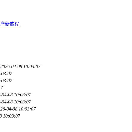
字资产新旅程
相
2026-04-08 10:03:07
:03:07
:03:07
07
-04-08 10:03:07
-04-08 10:03:07
26-04-08 10:03:07
8 10:03:07