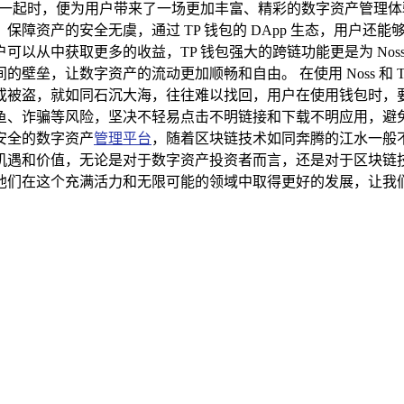
结合在一起时，便为用户带来了一场更加丰富、精彩的数字资产管理体验
资产的安全无虞，通过 TP 钱包的 DApp 生态，用户还能够
从中获取更多的收益，TP 钱包强大的跨链功能更是为 Noss 
壁垒，让数字资产的流动更加顺畅和自由。 在使用 Noss 和
或被盗，就如同石沉大海，往往难以找回，用户在使用钱包时，
诈骗等风险，坚决不轻易点击不明链接和下载不明应用，避免陷入诈
安全的数字资产
管理平台
，随着区块链技术如同奔腾的江水一般不断
和价值，无论是对于数字资产投资者而言，还是对于区块链技术爱好
他们在这个充满活力和无限可能的领域中取得更好的发展，让我