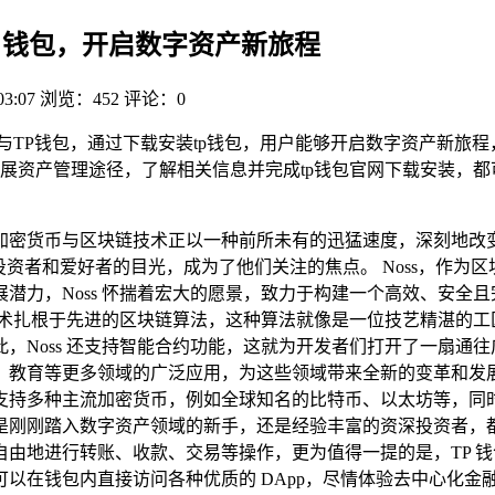
 TP 钱包，开启数字资产新旅程
03:07
浏览：452
评论：0
与TP钱包，通过下载安装tp钱包，用户能够开启数字资产新旅程
展资产管理途径，了解相关信息并完成tp钱包官网下载安装，
加密货币与区块链技术正以一种前所未有的迅猛速度，深刻地改
众多投资者和爱好者的目光，成为了他们关注的焦点。 Noss，
潜力，Noss 怀揣着宏大的愿景，致力于构建一个高效、安全
心技术扎根于先进的区块链算法，这种算法就像是一位技艺精湛的
，Noss 还支持智能合约功能，这就为开发者们打开了一扇通
等更多领域的广泛应用，为这些领域带来全新的变革和发展。 而 T
持多种主流加密货币，例如全球知名的比特币、以太坊等，同时
刚刚踏入数字资产领域的新手，还是经验丰富的资深投资者，都能
由地进行转账、收款、交易等操作，更为值得一提的是，TP 钱包
以在钱包内直接访问各种优质的 DApp，尽情体验去中心化金融