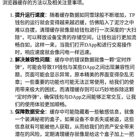
浏览器缓存的方法以及相关注意事项。
提升运行速度
：随着缓存数据如同雪球般不断增加，TP
钱包的运行就会变得越来越迟缓，仿佛陷入了泥泞之中
难以自拔，清理缓存就像是给钱包进行一次深度的“大扫
除”，可以释放设备宝贵的存储空间，让钱包运行更加流
畅自如，这样一来，当我们打开DApp和进行交易操作
时，响应速度就会像闪电一样迅速。
解决兼容性问题
：缓存中的错误数据就像一颗“定时炸
弹”，可能会导致TP钱包与某些DApp之间出现兼容性问
题，页面可能会显示异常，原本精美的界面变得杂乱无
章；一些重要的功能也可能无法正常使用，给我们的使
用带来极大的困扰，而清理缓存则可以巧妙地拆除这颗
“定时炸弹”，确保钱包与DApp之间能够正常交互，让我
们的使用体验更加顺畅。
保障数据安全
：缓存中可能隐藏着一些敏感信息，就像
一个装满秘密的盒子，如果设备不幸丢失或被盗，这些
信息就有可能被他人获取，从而给我们的资产安全带来
潜在的风险，定期清理缓存就像是给这个盒子加上一把