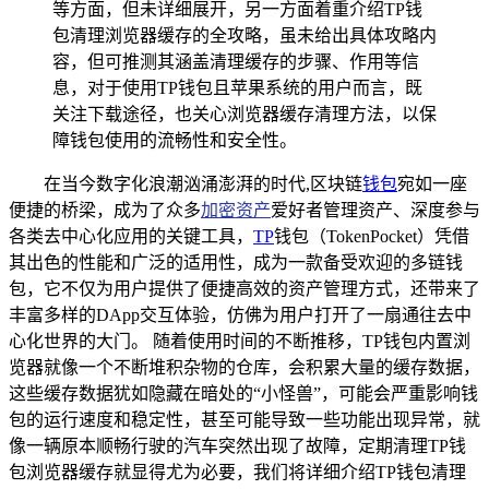
等方面，但未详细展开，另一方面着重介绍TP钱
包清理浏览器缓存的全攻略，虽未给出具体攻略内
容，但可推测其涵盖清理缓存的步骤、作用等信
息，对于使用TP钱包且苹果系统的用户而言，既
关注下载途径，也关心浏览器缓存清理方法，以保
障钱包使用的流畅性和安全性。
在当今数字化浪潮汹涌澎湃的时代,区块链
钱包
宛如一座
便捷的桥梁，成为了众多
加密资产
爱好者管理资产、深度参与
各类去中心化应用的关键工具，
TP
钱包（TokenPocket）凭借
其出色的性能和广泛的适用性，成为一款备受欢迎的多链钱
包，它不仅为用户提供了便捷高效的资产管理方式，还带来了
丰富多样的DApp交互体验，仿佛为用户打开了一扇通往去中
心化世界的大门。 随着使用时间的不断推移，TP钱包内置浏
览器就像一个不断堆积杂物的仓库，会积累大量的缓存数据，
这些缓存数据犹如隐藏在暗处的“小怪兽”，可能会严重影响钱
包的运行速度和稳定性，甚至可能导致一些功能出现异常，就
像一辆原本顺畅行驶的汽车突然出现了故障，定期清理TP钱
包浏览器缓存就显得尤为必要，我们将详细介绍TP钱包清理