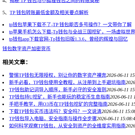
4、
揭秘 TP 钱包与小狐狸钱包之间的转账奥秘
5、
TP 钱包转账最低金额及相关要点解析
tp钱包苹果下载不了-TP 钱包能否多号操作？一文带你了解
tp苹果手机怎么下载-Tp钱包与全战三国挖矿，一场虚拟世
tp钱包app下载官网-Tp钱包旧版1.3.6，曾经的辉煌与回忆
钱包
数字资产
加密货币
相关文章：
警惕TP钱包无限授权，别让你的数字资产裸奔
2026-06-11 15
新手必看，TP钱包使用全教程，从注册到上手避坑指南
2026
TP钱包助记词导入顺序，新手必守的安全准则
2026-06-11 15
TP钱包持U挖矿，新手也能玩的稳定币生息指南
2026-06-11 
手把手教学，用O3币在TP钱包挖矿的完整指南
2026-06-11 1
下载TP钱包买币违法吗？安全吗？一文说清
2026-06-11 15:0
TP钱包导入电脑，安全指南与操作全步骤
2026-06-11 15:08:
如何科学观察TP钱包，从安全到资产的全维度实用指南
2026