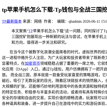
tp苹果手机怎么下载-Tp钱包与全战三
TP最新版本
来源：网络 作者： 编辑：qbadmin
2026-06-11 15:
本文聚焦“
TP
苹果手机怎么下载”这一问题，同时探讨了T
三国挖矿则展现出一种新颖的玩法与尝试，在苹果手机上
和方向，值得进一步关注和研究。
在当今这个被数字化浪潮全面席卷的时代，虚拟世界的经
这一进程中格外引人注目，为广大玩家和投资者带来了既新奇又
显著特点，在
加密货币
领域稳稳占据了重要的一席之地，它就
化应用（DApp）入口，通过Tp钱包，用户仿佛拥有了一把开
旅。 而全战三国，原本就是一款备受玩家喜爱的策略游戏，
磁石，吸引了无数玩家的目光，随着区块链技术的悄然融入，
大规模的扩张，还能够巧妙地利用游戏中的各类资源和独特机制
的特定任务、积极参与丰富多彩的活动，或者持有具有特殊价
安全的存储和自由的交易，实现价值的顺畅流通，玩家既可以
各种道具和装备，进一步提升自己在游戏中的实力和游玩体验