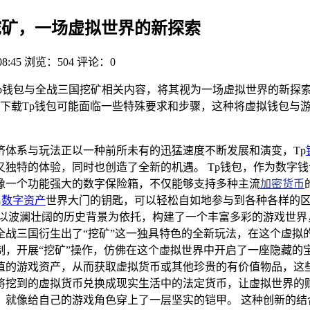
国挖矿，一场虚拟世界的新探索
08:45
浏览：504
评论：0
p钱包与全战三国挖矿相关内容，将其视为一场虚拟世界的新探
下载Tp钱包可能面临一些特殊要求和步骤，这种将虚拟钱包与
济体系与玩法正以一种前所未有的迅猛速度不断发展和演变，Tp
独特的体验，同时也创造了全新的机遇。 Tp钱包，作为数字
像一个功能强大的数字保险箱，不仅能够支持多种主流
加密货币
启
数字资产
世界大门的钥匙，可以轻松自如地参与到各种各样的
它以波澜壮阔的历史背景为依托，构建了一个丰富多彩的游戏世界
全战三国衍生出了“挖矿”这一独具特色的全新玩法，在这个虚拟
，开展“挖矿”操作，仿佛在这个虚拟世界中开启了一座隐藏的宝
值的游戏资产，从而获取虚拟货币或其他珍贵的有价值物品，这些
将挖到的虚拟货币兑换成现实生活中的法定货币，让虚拟世界的
，就像给自己的游戏角色穿上了一层坚实的铠甲。 这种创新的结