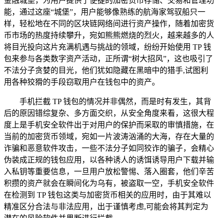
金融城堡，为用户提供了便捷的加密货币存储、交易和管理功
能，通过这座“城堡”，用户能够像熟练的航海家驾驭船只一
样，轻松地在不同的区块链网络间进行资产操作，随着加密货
币市场的热度持续攀升，宛如熊熊燃烧的烈火，越来越多的人
将目光投向这片充满机遇与挑战的领域，纷纷开始使用 TP 钱
包来参与各类数字资产活动，正所谓“树大招风”，这也吸引了
不法分子贪婪的目光，他们犹如隐藏在黑暗中的猎手,试图利
用各种狡猾的手段窃取用户在钱包中的资产。
手机拦截 TP 钱包的情况并非偶然，而是时有发生，其背
后的原因错综复杂、多方面交织，从安全角度来看，这很大程
度上是手机安全软件出于对用户的保护而采取的审慎措施，在
当前的加密货币领域，宛如一片波涛汹涌的大海，存在大量的
诈骗和恶意软件攻击，一些不法分子如同狡诈的骗子，会精心
伪装成正规的钱包应用，以各种诱人的诱饵诱导用户下载并输
入私钥等重要信息，一旦用户放松警惕、落入圈套，他们辛苦
积攒的资产就会在瞬间化为乌有，被盗取一空，手机安全软件
在检测到 TP 钱包这类与加密货币相关的应用时，由于其难以
精准区分合法与非法应用，出于谨慎考虑,可能会将其判定为