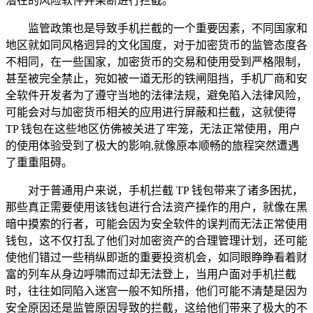
潜在的风险软件并果断进行拦截。
监管政策也是导致手机拦截的一个重要因素，不同国家和
地区就如同风格迥异的文化国度，对于加密货币的监管态度各
不相同，在一些国家，加密货币的交易和使用受到严格限制，
甚至被完全禁止，宛如被一道无形的铁闸阻挡，手机厂商和安
全软件开发者为了遵守当地的法律法规，避免陷入法律风险，
可能会对与加密货币相关的应用进行屏蔽和拦截，这就使得
TP 钱包在这些地区仿佛被关进了牢笼，无法正常使用，用户
的使用体验受到了极大的影响,就像原本顺畅的旅程突然遭遇
了重重阻碍。
对于普通用户来说，手机拦截 TP 钱包带来了诸多困扰，
那些真正需要使用该钱包进行合法资产操作的用户，就像在黑
暗中摸索的行者，可能会因为安全软件的误判而无法正常使用
钱包，这不仅打乱了他们对加密资产的合理管理计划，还可能
使他们错过一些稍纵即逝的重要投资机会，如同眼睁睁看着财
富的列车从身边呼啸而过却无法登上，当用户面对手机拦截
时，往往如同陷入迷宫一般不知所措，他们可能不清楚是因为
安全原因还是监管原因导致的拦截，这给他们带来了极大的不