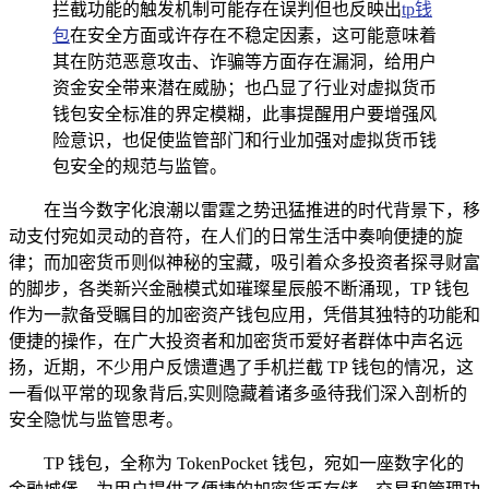
拦截功能的触发机制可能存在误判但也反映出
tp钱
包
在安全方面或许存在不稳定因素，这可能意味着
其在防范恶意攻击、诈骗等方面存在漏洞，给用户
资金安全带来潜在威胁；也凸显了行业对虚拟货币
钱包安全标准的界定模糊，此事提醒用户要增强风
险意识，也促使监管部门和行业加强对虚拟货币钱
包安全的规范与监管。
在当今数字化浪潮以雷霆之势迅猛推进的时代背景下，移
动支付宛如灵动的音符，在人们的日常生活中奏响便捷的旋
律；而加密货币则似神秘的宝藏，吸引着众多投资者探寻财富
的脚步，各类新兴金融模式如璀璨星辰般不断涌现，TP 钱包
作为一款备受瞩目的加密资产钱包应用，凭借其独特的功能和
便捷的操作，在广大投资者和加密货币爱好者群体中声名远
扬，近期，不少用户反馈遭遇了手机拦截 TP 钱包的情况，这
一看似平常的现象背后,实则隐藏着诸多亟待我们深入剖析的
安全隐忧与监管思考。
TP 钱包，全称为 TokenPocket 钱包，宛如一座数字化的