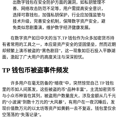
出数字钱包在安全防护方面的漏洞，如私钥管理不
善、网络攻击防范不足等，用户需提高安全意识，
选择可靠钱包，加强私钥保护，行业应加强监管与
技术升级，完善安全机制，保障数字资产安全，避
免类似悲剧重演，维护数字经济健康发展。
在数字资产如日中天的当下,TP 钱包作为众多加密货币持
有者常用的工具之一，本应是资产安全的坚固堡垒，然而近期
却频繁上演币被盗的“黑色剧目”，这一现象如巨石投入平静湖
面，激起了广大用户的高度关注与深深担忧。
TP 钱包币被盗事件频发
许多用户在毫无防备的“暗夜”中，突然惊觉自己 TP 钱包
里的币如人间蒸发，这些被盗的币“品种丰富”，主流加密货币
与小众币种皆在其列，被盗用户数量庞大，涉及金额从几千元
的“小波澜”到数十万元的“大风暴”，有用户在一夜沉睡后，发
现价值数万元的以太坊等资产如黄鹤一去不复返，钱包里仅余
空荡荡的“失落记录”。