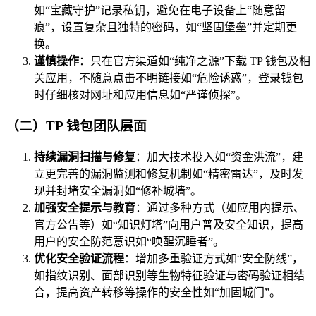
如“宝藏守护”记录私钥，避免在电子设备上“随意留
痕”，设置复杂且独特的密码，如“坚固堡垒”并定期更
换。
谨慎操作
：只在官方渠道如“纯净之源”下载 TP 钱包及相
关应用，不随意点击不明链接如“危险诱惑”，登录钱包
时仔细核对网址和应用信息如“严谨侦探”。
（二）TP 钱包团队层面
持续漏洞扫描与修复
：加大技术投入如“资金洪流”，建
立更完善的漏洞监测和修复机制如“精密雷达”，及时发
现并封堵安全漏洞如“修补城墙”。
加强安全提示与教育
：通过多种方式（如应用内提示、
官方公告等）如“知识灯塔”向用户普及安全知识，提高
用户的安全防范意识如“唤醒沉睡者”。
优化安全验证流程
：增加多重验证方式如“安全防线”，
如指纹识别、面部识别等生物特征验证与密码验证相结
合，提高资产转移等操作的安全性如“加固城门”。