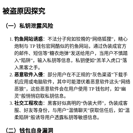
被盗原因探究
（一）私钥泄露风险
钓鱼网站诱惑
：不法分子宛如狡猾的“网络狐狸”，精心
炮制与 TP 钱包官网酷似的钓鱼网站，通过伪装成官方
的邮件、短信等“糖衣炮弹”发送给用户，当用户不慎踏
入“陷阱”，输入私钥等信息，私钥便如“羔羊入虎口”落
入黑客之手。
恶意软件入侵
：部分用户在不正规的“灰色渠道”下载手
机应用或电脑软件，其中可能潜伏着恶意软件这头“网络
恶狼”，这些恶意软件会在用户使用 TP 钱包时，如“幽
灵”般悄悄窃取私钥信息。
社交工程攻击
：黑客好似高明的“伪装大师”，伪装成客
服、好友等身份，与用户“温情聊天”获取信任后，如“温
柔陷阱”般诱导用户透露私钥等敏感信息。
（二）钱包自身漏洞