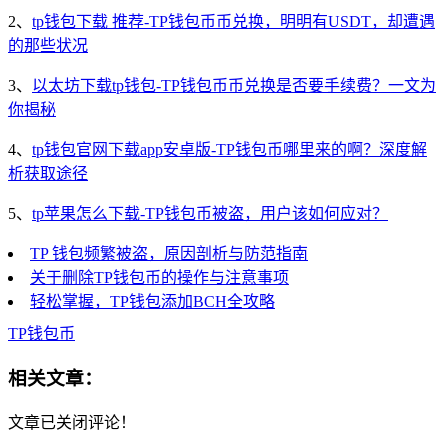
2、
tp钱包下载 推荐-TP钱包币币兑换，明明有USDT，却遭遇
的那些状况
3、
以太坊下载tp钱包-TP钱包币币兑换是否要手续费？一文为
你揭秘
4、
tp钱包官网下载app安卓版-TP钱包币哪里来的啊？深度解
析获取途径
5、
tp苹果怎么下载-TP钱包币被盗，用户该如何应对？
TP 钱包频繁被盗，原因剖析与防范指南
关于删除TP钱包币的操作与注意事项
轻松掌握，TP钱包添加BCH全攻略
TP钱包币
相关文章：
文章已关闭评论！