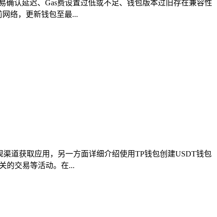
致交易确认延迟、Gas费设置过低或不足、钱包版本过旧存在兼容性
络，更新钱包至最...
正规渠道获取应用，另一方面详细介绍使用TP钱包创建USDT钱包
的交易等活动。在...