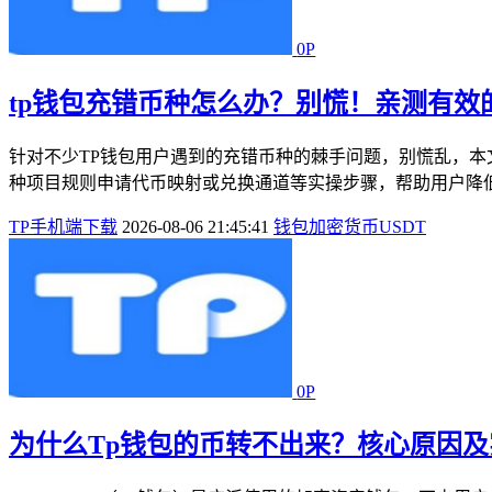
0P
tp钱包充错币种怎么办？别慌！亲测有效
针对不少TP钱包用户遇到的充错币种的棘手问题，别慌乱，本
种项目规则申请代币映射或兑换通道等实操步骤，帮助用户降低
TP手机端下载
2026-08-06 21:45:41
钱包
加密货币
USDT
0P
为什么Tp钱包的币转不出来？核心原因