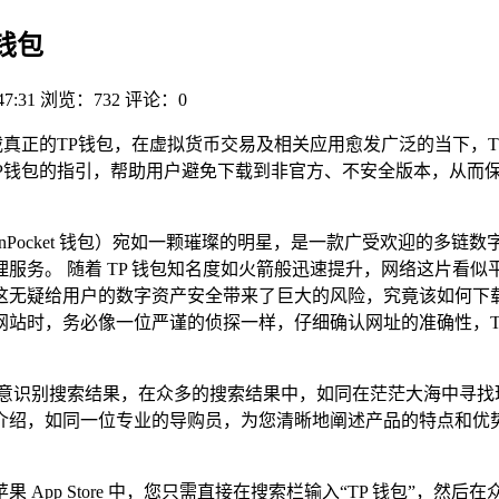
钱包
47:31
浏览：732
评论：0
真正的TP钱包，在虚拟货币交易及相关应用愈发广泛的当下，
P钱包的指引，帮助用户避免下载到非官方、不安全版本，从而
kenPocket 钱包）宛如一颗璀璨的明星，是一款广受欢迎的
服务。 随着 TP 钱包知名度如火箭般迅速提升，网络这片看似
疑给用户的数字资产安全带来了巨大的风险，究竟该如何下载真正
站时，务必像一位严谨的侦探一样，仔细确认网址的准确性，T
别注意识别搜索结果，在众多的搜索结果中，如同在茫茫大海中寻
介绍，如同一位专业的导购员，为您清晰地阐述产品的特点和优
App Store 中，您只需直接在搜索栏输入“TP 钱包”，