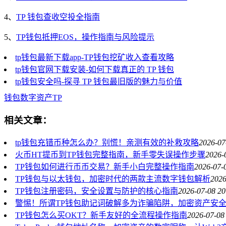
4、
TP 钱包查收空投全指南
5、
TP钱包抵押EOS，操作指南与风险提示
tp钱包最新下载app-TP钱包挖矿收入查看攻略
tp钱包官网下载安装-如何下载真正的 TP 钱包
tp钱包安全吗-探寻 TP 钱包最旧版的魅力与价值
钱包
数字资产
TP
相关文章：
tp钱包充错币种怎么办？别慌！亲测有效的补救攻略
2026-07
火币HT提币到TP钱包完整指南，新手零失误操作步骤
2026-
TP钱包如何进行币币交易？新手小白完整操作指南
2026-07-
TP钱包与以太钱包，加密时代的两款主流数字钱包解析
2026
TP钱包注册密码，安全设置与防护的核心指南
2026-07-08 20
警惕！所谓TP钱包助记词破解多为诈骗陷阱，加密资产安
TP钱包怎么买OKT？新手友好的全流程操作指南
2026-07-08