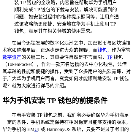
装 TP 钱包的全攻略，内容旨在帮助华为手机用户
顺利完成 TP 钱包的下载与安装，解决可能遇到的
问题，如安装过程中的各种提示疑问等，让用户通
过该攻略能更便捷、安全地在华为手机上使用 TP
钱包，满足其在相关领域的使用需求。
在当今迅猛发展的数字化浪潮之中，加密货币与区块链技
术宛如璀璨星辰，正逐步走进大众的视野，而
钱包
，作为掌管
数字资产
的关键工具，其重要性自然是不言而喻，
TP
钱包
（TokenPocket），作为一款声名远扬的去中心化钱包，凭借
其卓越的性能和便捷的操作，受到了众多用户的热烈青睐，对
于广大华为手机用户而言，究竟如何才能顺利地安装 TP 钱包
呢？就为大家进行详尽的介绍。
华为手机安装 TP 钱包的前提条件
在着手安装 TP 钱包之前，我们务必要确保华为手机满足
一定的条件，手机系统需保持在相对稳定且能够支持的版本，
华为手机的 EM
U
I 或 HarmonyOS 系统，只要不是过于老旧的