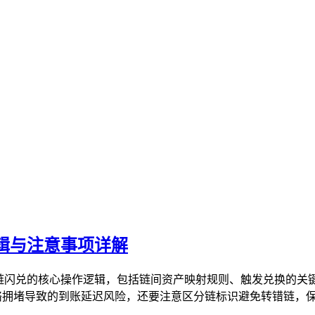
逻辑与注意事项详解
跨链闪兑的核心操作逻辑，包括链间资产映射规则、触发兑换的
络拥堵导致的到账延迟风险，还要注意区分链标识避免转错链，保障