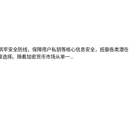
技术筑牢安全防线，保障用户私钥等核心信息安全，抵御各类潜在
择。随着加密货币市场从单一...